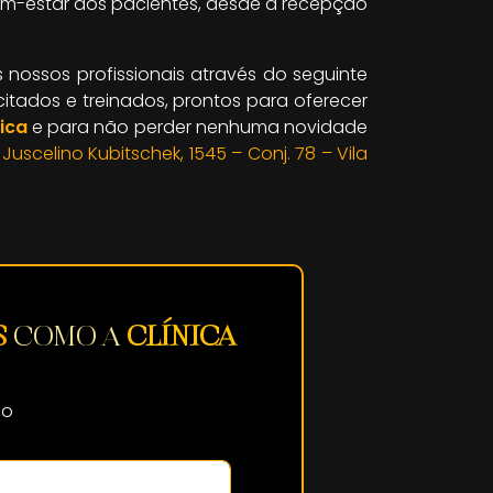
em-estar dos pacientes, desde a recepção
ossos profissionais através do seguinte
itados e treinados, prontos para oferecer
ica
e para não perder nenhuma novidade
. Juscelino Kubitschek, 1545 – Conj. 78 – Vila
S
COMO A
CLÍNICA
do