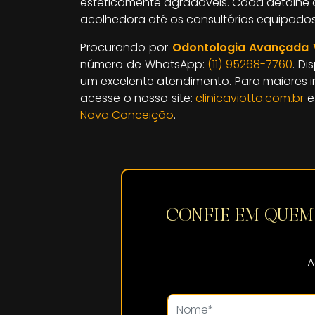
esteticamente agradáveis. Cada detalhe 
acolhedora até os consultórios equipado
Procurando por
Odontologia Avançada V
número de WhatsApp:
(11) 95268-7760
. D
um excelente atendimento. Para maiores 
acesse o nosso site:
clinicaviotto.com.br
e 
Nova Conceição
.
CONFIE EM QUE
A