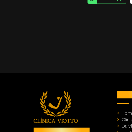
MEN
Hom
Clíni
Dr. V
Responsável Técnico