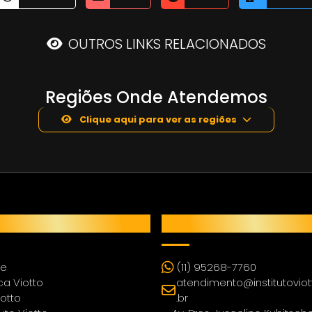
OUTROS LINKS RELACIONADOS
Regiões Onde Atendemos
Clique aqui para ver as regiões
U
CONTATO
e
(11) 95268-7760
ca Viotto
atendimento@institutovio
iotto
.br