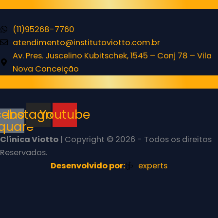
Contato
(11)95268-7760
atendimento@institutoviotto.com.br
Av. Pres. Juscelino Kubitschek, 1545 – Conj 78 – Vila
Nova Conceição
Redes Sociais
cebook-
Instagram
Youtube
quare
Clínica Viotto
| Copyright © 2026 - Todos os direitos
Reservados.
Desenvolvido por:
experts
Preencha e aguarde:
um atendente já vai chamar!