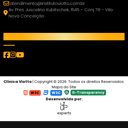
atendimento@institutoviotto.com.br
Av. Pres. Juscelino Kubitschek, 1545 – Conj 78 – Vila
Nova Conceição
REDES SOCIAIS
Clínica Viotto
| Copyright © 2026 Todos os direitos Reservados.
Mapa do Site
G-Transparency
W3C
W3C
Desenvolvido por:
experts