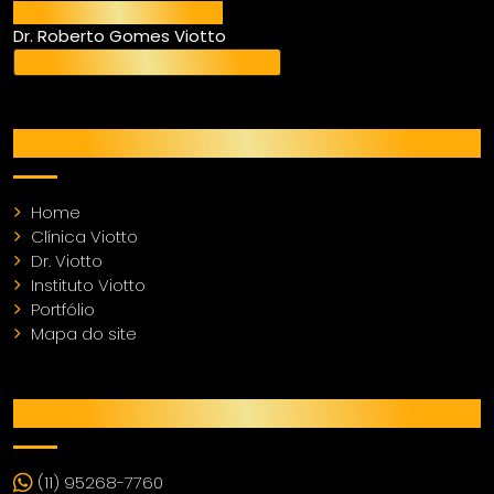
Responsável Técnico
Dr. Roberto Gomes Viotto
CRO SP 97.044 - CROSP – CL 11.050
MENU
Home
Clínica Viotto
Dr. Viotto
Instituto Viotto
Portfólio
Mapa do site
CONTATO
(11) 95268-7760