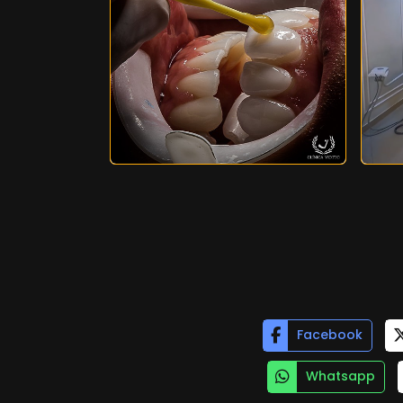
Lentes de Contato Dental
Com
Com
Viotto Resistentes
Facebook
Whatsapp