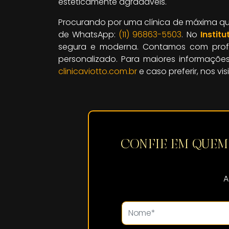
esteticamente agradáveis.
Procurando por uma clínica de máxima qu
de WhatsApp:
(11) 96863-5503
. No
Instit
segura e moderna. Contamos com profis
personalizado. Para maiores informaçõ
clinicaviotto.com.br
e caso preferir, nos vi
CONFIE EM QUE
A