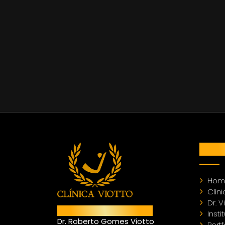
MEN
Hom
Clíni
Dr. V
Responsável Técnico
Insti
Dr. Roberto Gomes Viotto
Portf