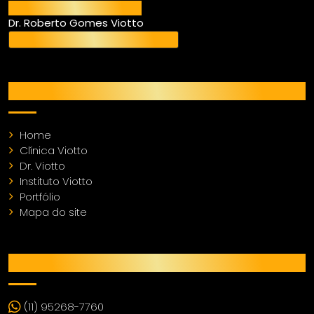
Responsável Técnico
Dr. Roberto Gomes Viotto
CRO SP 97.044 - CROSP – CL 11.050
MENU
Home
Clínica Viotto
Dr. Viotto
Instituto Viotto
Portfólio
Mapa do site
CONTATO
(11) 95268-7760