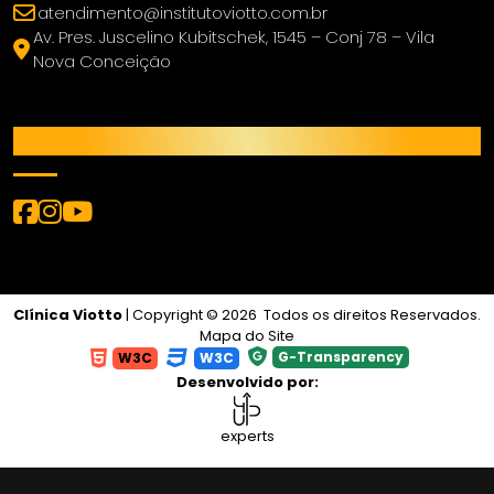
atendimento@institutoviotto.com.br
Av. Pres. Juscelino Kubitschek, 1545 – Conj 78 – Vila
Nova Conceição
REDES SOCIAIS
Clínica Viotto
| Copyright © 2026 Todos os direitos Reservados.
Mapa do Site
G-Transparency
W3C
W3C
Desenvolvido por:
experts